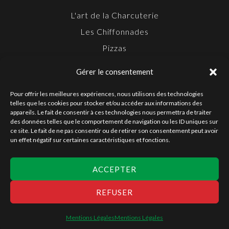
L'art de la Charcuterie
Les Chiffonnades
Pizzas
Snacking
Gérer le consentement
Apéritifs
Pour offrir les meilleures expériences, nous utilisons des technologies
telles que les cookies pour stocker et/ou accéder aux informations des
FOLLOW US ON
appareils. Le fait de consentir à ces technologies nous permettra de traiter
des données telles que le comportement de navigation ou les ID uniques sur
ce site. Le fait de ne pas consentir ou de retirer son consentement peut avoir
un effet négatif sur certaines caractéristiques et fonctions.
TOP
ACCEPTER
REFUSER
Corte del Gusto ©
Mentions Légales
-
Mentions Sanitaires
-
Création :
Tracy Graphiste
Mentions Légales
Mentions Légales