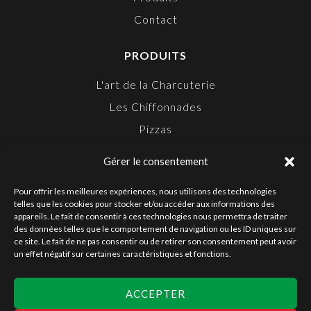
Contact
PRODUITS
L'art de la Charcuterie
Les Chiffonnades
Pizzas
Snacking
Gérer le consentement
Apéritifs
Pour offrir les meilleures expériences, nous utilisons des technologies
telles que les cookies pour stocker et/ou accéder aux informations des
FOLLOW US ON
appareils. Le fait de consentir à ces technologies nous permettra de traiter
des données telles que le comportement de navigation ou les ID uniques sur
ce site. Le fait de ne pas consentir ou de retirer son consentement peut avoir
un effet négatif sur certaines caractéristiques et fonctions.
TOP
ACCEPTER