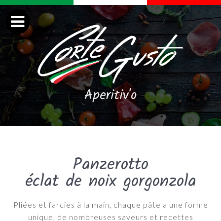
Aperitiv'o
Panzerotto
éclat de noix gorgonzola
Pliées et farcies à la main, chaque pâte a une forme
unique, de nombreuses saveurs et recettes