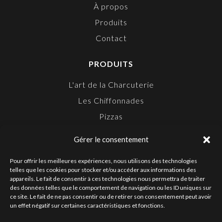
À propos
Produits
Contact
PRODUITS
L'art de la Charcuterie
Les Chiffonnades
Pizzas
Snacking
Gérer le consentement
Apéritifs
Pour offrir les meilleures expériences, nous utilisons des technologies
telles que les cookies pour stocker et/ou accéder aux informations des
FOLLOW US ON
appareils. Le fait de consentir à ces technologies nous permettra de traiter
des données telles que le comportement de navigation ou les ID uniques sur
ce site. Le fait de ne pas consentir ou de retirer son consentement peut avoir
un effet négatif sur certaines caractéristiques et fonctions.