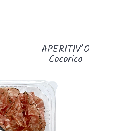
APERITIV’O
Cocorico